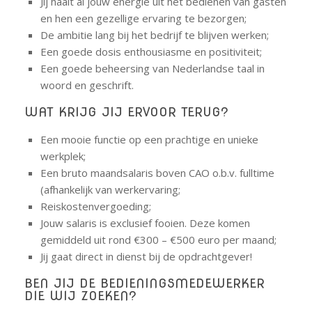
Jij haalt al jouw energie uit het bedienen van gasten
en hen een gezellige ervaring te bezorgen;
De ambitie lang bij het bedrijf te blijven werken;
Een goede dosis enthousiasme en positiviteit;
Een goede beheersing van Nederlandse taal in
woord en geschrift.
WAT KRIJG JIJ ERVOOR TERUG?
Een mooie functie op een prachtige en unieke
werkplek;
Een bruto maandsalaris boven CAO o.b.v. fulltime
(afhankelijk van werkervaring;
Reiskostenvergoeding;
Jouw salaris is exclusief fooien. Deze komen
gemiddeld uit rond €300 – €500 euro per maand;
Jij gaat direct in dienst bij de opdrachtgever!
BEN JIJ DE BEDIENINGSMEDEWERKER
DIE WIJ ZOEKEN?