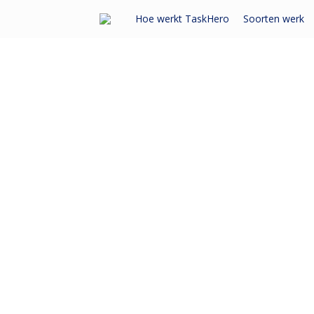
Ga
Hoe werkt TaskHero
Soorten werk
naar
de
inhoud