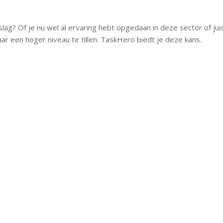
lag? Of je nu wel al ervaring hebt opgedaan in deze sector of juist 
r een hoger niveau te tillen. TaskHero biedt je deze kans.
AROM WERKEN BIJ TASKHE