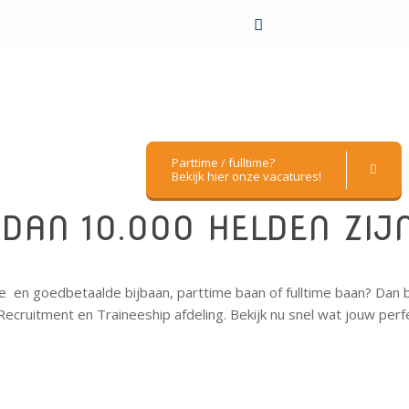
Parttime / fulltime?
Bekijk hier onze vacatures!
DAN 10.000 HELDEN ZIJ
e en goedbetaalde bijbaan, parttime baan of fulltime baan? Dan b
ecruitment en Traineeship afdeling. Bekijk nu snel wat jouw perfe