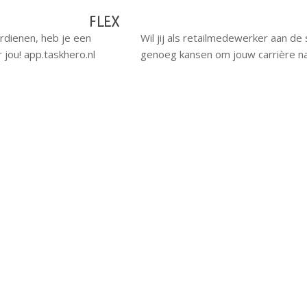
FLEX
erdienen, heb je een
Wil jij als retailmedewerker aan de s
 jou! app.taskhero.nl
genoeg kansen om jouw carrière naa
WA